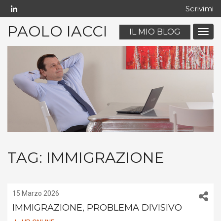
Scrivimi
PAOLO IACCI
IL MIO BLOG
Menu
navig
mobil
TAG:
IMMIGRAZIONE
15 Marzo 2026
IMMIGRAZIONE, PROBLEMA DIVISIVO