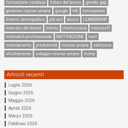
formazione continua
futuro del lavoro
gender gap
gestione risorse umane
google
HR
innovazione
inverno demografico
job act
lavoro
LEADERSHIP
mercato del lavoro
merito
meritocrazia
microsoft
mismatch professionale
MOTIVAZIONE
neet
orientamento
produttività
risorse umane
selezione
sfruttamento
sviluppo risorse umane
trump
Articoli recenti
Luglio 2026
Giugno 2026
Maggio 2026
Aprile 2026
Marzo 2026
Febbraio 2026