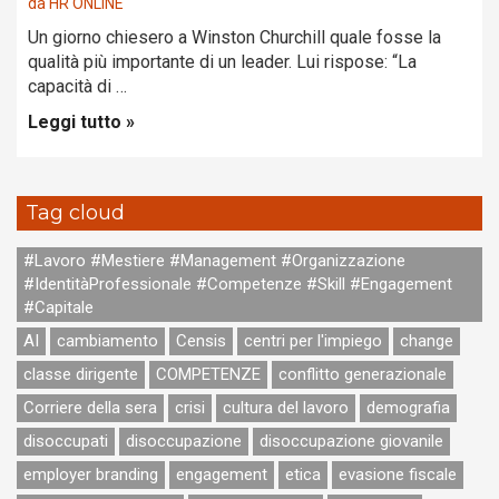
da
HR ONLINE
Un giorno chiesero a Winston Churchill quale fosse la
qualità più importante di un leader. Lui rispose: “La
capacità di …
Leggi tutto »
Tag cloud
#Lavoro #Mestiere #Management #Organizzazione
#IdentitàProfessionale #Competenze #Skill #Engagement
#Capitale
AI
cambiamento
Censis
centri per l'impiego
change
classe dirigente
COMPETENZE
conflitto generazionale
Corriere della sera
crisi
cultura del lavoro
demografia
disoccupati
disoccupazione
disoccupazione giovanile
employer branding
engagement
etica
evasione fiscale