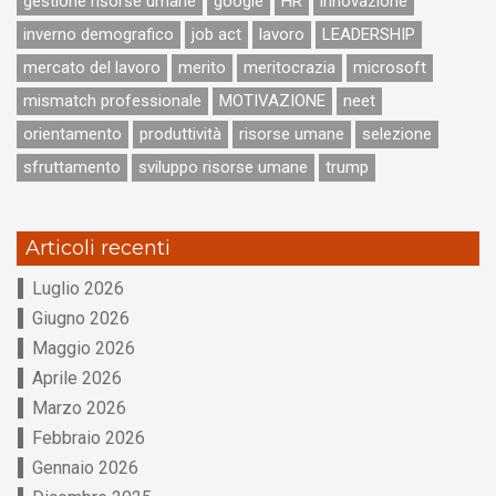
gestione risorse umane
google
HR
innovazione
inverno demografico
job act
lavoro
LEADERSHIP
mercato del lavoro
merito
meritocrazia
microsoft
mismatch professionale
MOTIVAZIONE
neet
orientamento
produttività
risorse umane
selezione
sfruttamento
sviluppo risorse umane
trump
Articoli recenti
Luglio 2026
Giugno 2026
Maggio 2026
Aprile 2026
Marzo 2026
Febbraio 2026
Gennaio 2026