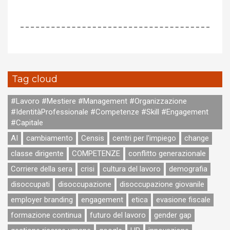
Tag cloud
#Lavoro #Mestiere #Management #Organizzazione
#IdentitàProfessionale #Competenze #Skill #Engagement
#Capitale
AI
cambiamento
Censis
centri per l'impiego
change
classe dirigente
COMPETENZE
conflitto generazionale
Corriere della sera
crisi
cultura del lavoro
demografia
disoccupati
disoccupazione
disoccupazione giovanile
employer branding
engagement
etica
evasione fiscale
formazione continua
futuro del lavoro
gender gap