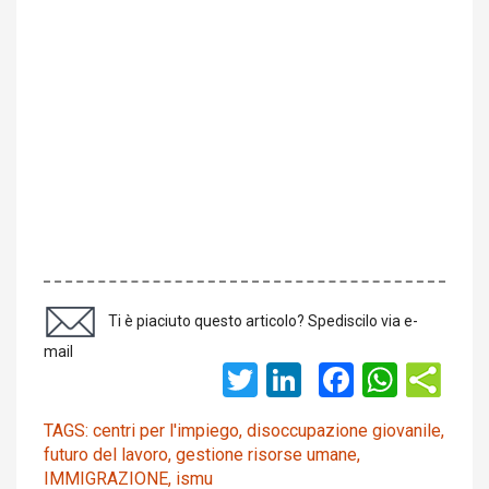
Ti è piaciuto questo articolo? Spediscilo via e-
mail
Twitter
LinkedIn
Faceboo
What
TAGS:
centri per l'impiego
,
disoccupazione giovanile
,
futuro del lavoro
,
gestione risorse umane
,
IMMIGRAZIONE
,
ismu