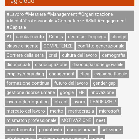
Tag cloud
#Lavoro #Mestiere #Management #Organizzazione
#IdentitàProfessionale #Competenze #Skill #Engagement
#Capitale
AI
cambiamento
Censis
centri per l'impiego
change
classe dirigente
COMPETENZE
conflitto generazionale
Corriere della sera
crisi
cultura del lavoro
demografia
disoccupati
disoccupazione
disoccupazione giovanile
employer branding
engagement
etica
evasione fiscale
formazione continua
futuro del lavoro
gender gap
gestione risorse umane
google
HR
innovazione
inverno demografico
job act
lavoro
LEADERSHIP
mercato del lavoro
merito
meritocrazia
microsoft
mismatch professionale
MOTIVAZIONE
neet
orientamento
produttività
risorse umane
selezione