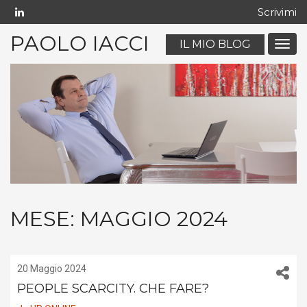
Scrivimi
PAOLO IACCI
IL MIO BLOG
Menu
navig
mobil
MESE:
MAGGIO 2024
20 Maggio 2024
PEOPLE SCARCITY. CHE FARE?