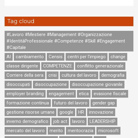
Tag cloud
#Lavoro #Mestiere #Management #Organizzazione
#IdentitàProfessionale #Competenze #Skill #Engagement
#Capitale
AI
cambiamento
Censis
centri per l'impiego
change
classe dirigente
COMPETENZE
conflitto generazionale
Corriere della sera
crisi
cultura del lavoro
demografia
disoccupati
disoccupazione
disoccupazione giovanile
employer branding
engagement
etica
evasione fiscale
formazione continua
futuro del lavoro
gender gap
gestione risorse umane
google
HR
innovazione
inverno demografico
job act
lavoro
LEADERSHIP
mercato del lavoro
merito
meritocrazia
microsoft