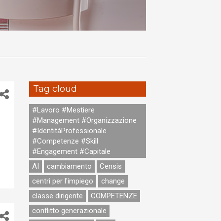
Tag cloud
#Lavoro #Mestiere
#Management #Organizzazione
#IdentitàProfessionale
-
#Competenze #Skill
#Engagement #Capitale
AI
cambiamento
Censis
centri per l'impiego
change
classe dirigente
COMPETENZE
conflitto generazionale