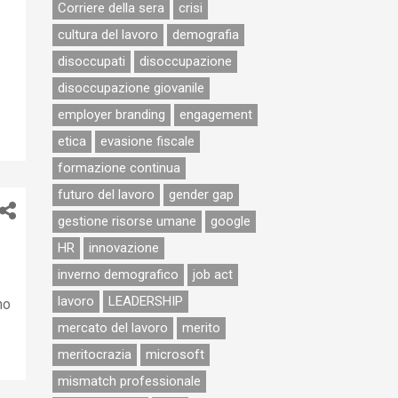
Corriere della sera
crisi
cultura del lavoro
demografia
disoccupati
disoccupazione
disoccupazione giovanile
employer branding
engagement
etica
evasione fiscale
formazione continua
futuro del lavoro
gender gap
gestione risorse umane
google
HR
innovazione
inverno demografico
job act
lavoro
LEADERSHIP
ho
mercato del lavoro
merito
meritocrazia
microsoft
mismatch professionale