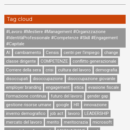
Tag cloud
#Lavoro #Mestiere #Management #Organizzazione
#IdentitàProfessionale #Competenze #Skill #Engagement
#Capitale
AI
cambiamento
Censis
centri per l'impiego
change
classe dirigente
COMPETENZE
conflitto generazionale
Corriere della sera
crisi
cultura del lavoro
demografia
disoccupati
disoccupazione
disoccupazione giovanile
employer branding
engagement
etica
evasione fiscale
formazione continua
futuro del lavoro
gender gap
gestione risorse umane
google
HR
innovazione
inverno demografico
job act
lavoro
LEADERSHIP
mercato del lavoro
merito
meritocrazia
microsoft