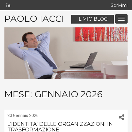
Scrivimi
PAOLO IACCI
IL MIO BLOG
Menu
navig
mobil
MESE:
GENNAIO 2026
30 Gennaio 2026
L’IDENTITA’ DELLE ORGANIZZAZIONI IN
TRASFORMAZIONE