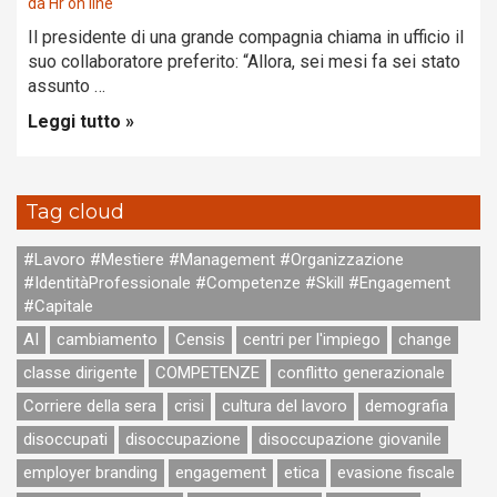
da
Hr on line
Il presidente di una grande compagnia chiama in ufficio il
suo collaboratore preferito: “Allora, sei mesi fa sei stato
assunto …
Leggi tutto »
Tag cloud
#Lavoro #Mestiere #Management #Organizzazione
#IdentitàProfessionale #Competenze #Skill #Engagement
#Capitale
AI
cambiamento
Censis
centri per l'impiego
change
classe dirigente
COMPETENZE
conflitto generazionale
Corriere della sera
crisi
cultura del lavoro
demografia
disoccupati
disoccupazione
disoccupazione giovanile
employer branding
engagement
etica
evasione fiscale