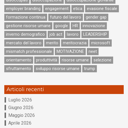
disoccupati
disoccupazione
disoccupazione giovanile
employer branding
engagement
etica
evasione fiscale
formazione continua
futuro del lavoro
gender gap
gestione risorse umane
google
HR
innovazione
inverno demografico
job act
lavoro
LEADERSHIP
mercato del lavoro
merito
meritocrazia
microsoft
mismatch professionale
MOTIVAZIONE
neet
orientamento
produttività
risorse umane
selezione
sfruttamento
sviluppo risorse umane
trump
Articoli recenti
Luglio 2026
Giugno 2026
Maggio 2026
Aprile 2026