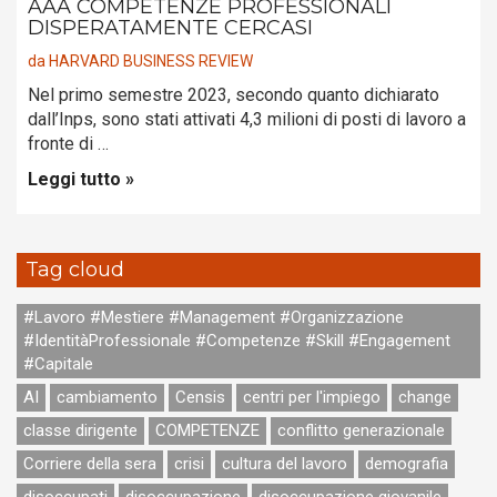
AAA COMPETENZE PROFESSIONALI
DISPERATAMENTE CERCASI
da
HARVARD BUSINESS REVIEW
Nel primo semestre 2023, secondo quanto dichiarato
dall’Inps, sono stati attivati 4,3 milioni di posti di lavoro a
fronte di …
Leggi tutto »
Tag cloud
#Lavoro #Mestiere #Management #Organizzazione
#IdentitàProfessionale #Competenze #Skill #Engagement
#Capitale
AI
cambiamento
Censis
centri per l'impiego
change
classe dirigente
COMPETENZE
conflitto generazionale
Corriere della sera
crisi
cultura del lavoro
demografia