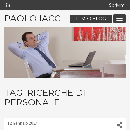
Scrivimi
PAOLO IACCI
IL MIO BLOG
Menu
navig
mobil
TAG:
RICERCHE DI
PERSONALE
12 Gennaio 2024