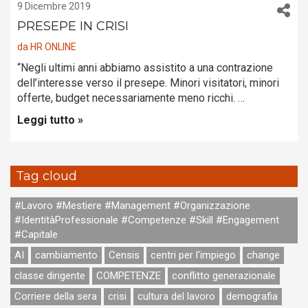
9 Dicembre 2019
PRESEPE IN CRISI
da
HR ONLINE
“Negli ultimi anni abbiamo assistito a una contrazione
dell’interesse verso il presepe. Minori visitatori, minori
offerte, budget necessariamente meno ricchi. …
Leggi tutto »
Tag cloud
#Lavoro #Mestiere #Management #Organizzazione
#IdentitàProfessionale #Competenze #Skill #Engagement
#Capitale
AI
cambiamento
Censis
centri per l'impiego
change
classe dirigente
COMPETENZE
conflitto generazionale
Corriere della sera
crisi
cultura del lavoro
demografia