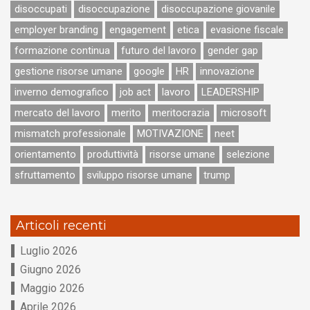
disoccupati
disoccupazione
disoccupazione giovanile
employer branding
engagement
etica
evasione fiscale
formazione continua
futuro del lavoro
gender gap
gestione risorse umane
google
HR
innovazione
inverno demografico
job act
lavoro
LEADERSHIP
mercato del lavoro
merito
meritocrazia
microsoft
mismatch professionale
MOTIVAZIONE
neet
orientamento
produttività
risorse umane
selezione
sfruttamento
sviluppo risorse umane
trump
Articoli recenti
Luglio 2026
Giugno 2026
Maggio 2026
Aprile 2026