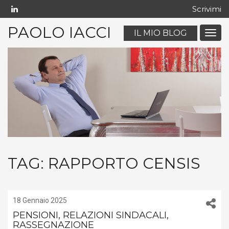
Scrivimi
PAOLO IACCI
IL MIO BLOG
Menu
navig
mobil
TAG:
RAPPORTO CENSIS
18 Gennaio 2025
PENSIONI, RELAZIONI SINDACALI,
RASSEGNAZIONE