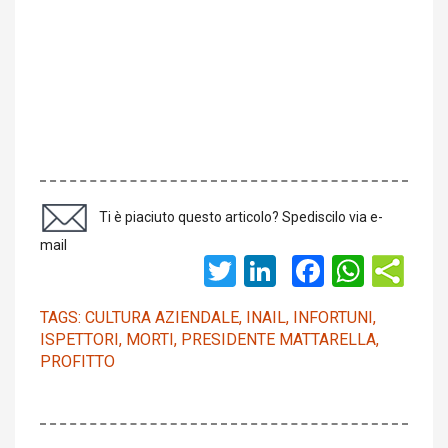
Ti è piaciuto questo articolo? Spediscilo via e-
mail
Twitter
LinkedIn
Faceboo
What
TAGS:
CULTURA AZIENDALE
,
INAIL
,
INFORTUNI
,
ISPETTORI
,
MORTI
,
PRESIDENTE MATTARELLA
,
PROFITTO