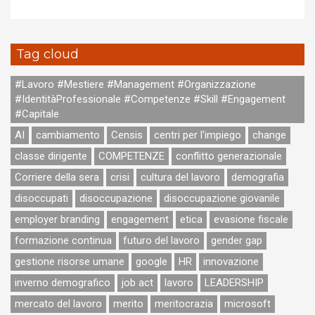
Tag cloud
#Lavoro #Mestiere #Management #Organizzazione
#IdentitàProfessionale #Competenze #Skill #Engagement
#Capitale
AI
cambiamento
Censis
centri per l'impiego
change
classe dirigente
COMPETENZE
conflitto generazionale
Corriere della sera
crisi
cultura del lavoro
demografia
disoccupati
disoccupazione
disoccupazione giovanile
employer branding
engagement
etica
evasione fiscale
formazione continua
futuro del lavoro
gender gap
gestione risorse umane
google
HR
innovazione
inverno demografico
job act
lavoro
LEADERSHIP
mercato del lavoro
merito
meritocrazia
microsoft