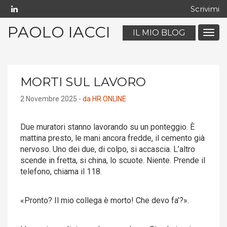
Scrivimi
PAOLO IACCI
IL MIO BLOG
Menu
navig
mobil
MORTI SUL LAVORO
2 Novembre 2025 -
da HR ONLINE
Due muratori stanno lavorando su un ponteggio. È
mattina presto, le mani ancora fredde, il cemento già
nervoso. Uno dei due, di colpo, si accascia. L’altro
scende in fretta, si china, lo scuote. Niente. Prende il
telefono, chiama il 118.
«Pronto? Il mio collega è morto! Che devo fa’?».