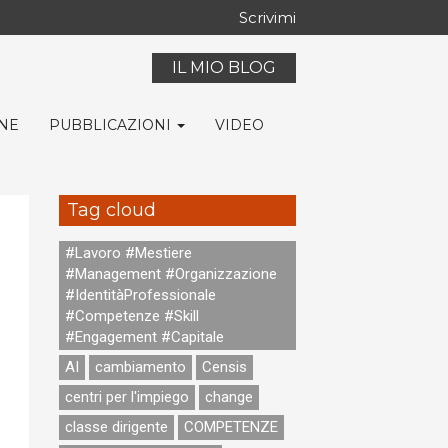
Scrivimi
IL MIO BLOG
ONE
PUBBLICAZIONI
VIDEO
Tag cloud
#Lavoro #Mestiere
#Management #Organizzazione
#IdentitàProfessionale
#Competenze #Skill
#Engagement #Capitale
AI
cambiamento
Censis
centri per l'impiego
change
classe dirigente
COMPETENZE