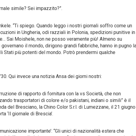
nale simile? Sei impazzito?”.
kele. “Ti spiego. Quando leggo i nostri giornali soffro come un
zioni in Ungheria, odi razziali in Polonia, spedizioni punitive in
nte… Sai Moishele, non ne posso veramente più! Almeno su
ei governano il mondo, dirigono grandi fabbriche, hanno in pugno l
li Stati più potenti del mondo. Potrò prendermi qualche
 ’30. Qui invece una notizia Ansa dei giorni nostri:
ruzione di rapporto di fornitura con la vs Società, che non
ndo trasportatori di colore e/o pakistani, indiani o simili” è il
nda del Bresciano, la Chino Color S.r.l. di Lumezzane, il 21 giugno
rta ‘Il giornale di Brescia’.
municazione importante’: “Gli unici di nazionalità estera che