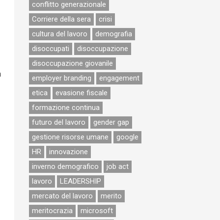
conflitto generazionale
Corriere della sera
crisi
cultura del lavoro
demografia
disoccupati
disoccupazione
disoccupazione giovanile
a
employer branding
engagement
etica
evasione fiscale
formazione continua
futuro del lavoro
gender gap
gestione risorse umane
google
HR
innovazione
inverno demografico
job act
lavoro
LEADERSHIP
mercato del lavoro
merito
meritocrazia
microsoft