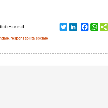
Twitter
LinkedIn
Face
Wh
iscilo via e-mail
ndale
,
responsabilità sociale