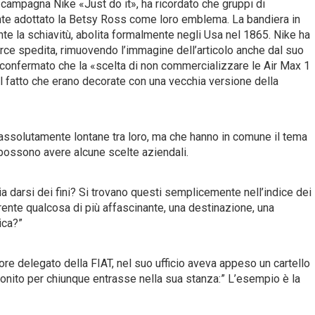
a campagna Nike «Just do it», ha ricordato che gruppi di
te adottato la Betsy Ross come loro emblema. La bandiera in
ante la schiavitù, abolita formalmente negli Usa nel 1865. Nike ha
merce spedita, rimuovendo l’immagine dell’articolo anche dal suo
 confermato che la «scelta di non commercializzare le Air Max 1
al fatto che erano decorate con una vecchia versione della
i, assolutamente lontane tra loro, ma che hanno in comune il tema
 possono avere alcune scelte aziendali.
ria darsi dei fini? Si trovano questi semplicemente nell’indice dei
parente qualcosa di più affascinante, una destinazione, una
ica?”
re delegato della FIAT, nel suo ufficio aveva appeso un cartello
onito per chiunque entrasse nella sua stanza:” L’esempio è la