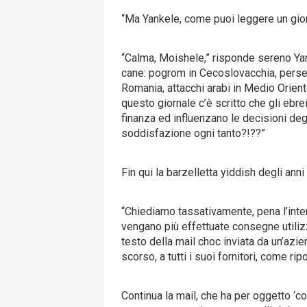
“Ma Yankele, come puoi leggere un gior
“Calma, Moishele,” risponde sereno Yan
cane: pogrom in Cecoslovacchia, persecu
Romania, attacchi arabi in Medio Orie
questo giornale c’è scritto che gli ebr
finanza ed influenzano le decisioni deg
soddisfazione ogni tanto?!??”
Fin qui la barzelletta yiddish degli anni
“Chiediamo tassativamente, pena l’inter
vengano più effettuate consegne utilizza
testo della mail choc inviata da un’azie
scorso, a tutti i suoi fornitori, come ripo
Continua la mail, che ha per oggetto ‘co