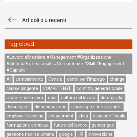
Articoli più recenti
Tag cloud
#Lavoro #Mestiere #Management #Organizzazione
#IdentitàProfessionale #Competenze #Skill #Engagement
#Capitale
AI
cambiamento
Censis
centri per l'impiego
change
classe dirigente
COMPETENZE
conflitto generazionale
Corriere della sera
crisi
cultura del lavoro
demografia
disoccupati
disoccupazione
disoccupazione giovanile
employer branding
engagement
etica
evasione fiscale
formazione continua
futuro del lavoro
gender gap
gestione risorse umane
google
HR
innovazione