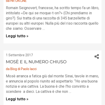
da
HR ON LINE
Romain Seignovert, francese, ha scritto tempo fa un libro,
intitolato «De qui se moque-t-on?» (Chi prendiamo in
giro?). Sui tratta di una raccolta di 345 barzellette di
europei su altri europei. Nulla più del riso racconta quello
che siamo. Osservare …
Leggi tutto »
1 Settembre 2017
MOSÈ E IL NUMERO CHIUSO
da
Blog di Paolo Iacci
Mosè arranca a fatica giù dal monte Sinai, tavole in mano,
e annuncia al popolo riunito ad aspettarlo: “Ho una buona
notizia e una cattiva. La buona è che l’ho convinto a
scendere a dieci. La cattiva è che non …
Leggi tutto »