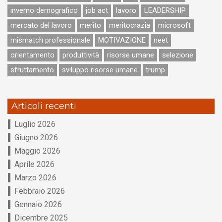
inverno demografico
job act
lavoro
LEADERSHIP
mercato del lavoro
merito
meritocrazia
microsoft
mismatch professionale
MOTIVAZIONE
neet
orientamento
produttività
risorse umane
selezione
sfruttamento
sviluppo risorse umane
trump
Articoli recenti
Luglio 2026
Giugno 2026
Maggio 2026
Aprile 2026
Marzo 2026
Febbraio 2026
Gennaio 2026
Dicembre 2025