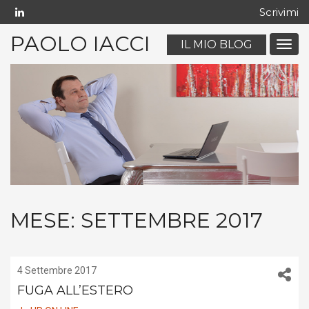
Scrivimi
PAOLO IACCI
IL MIO BLOG
Menu
navig
mobil
MESE:
SETTEMBRE 2017
4 Settembre 2017
FUGA ALL’ESTERO