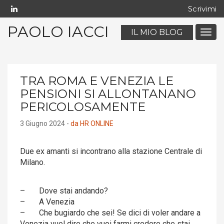
Scrivimi
PAOLO IACCI
IL MIO BLOG
Menu
navig
mobil
TRA ROMA E VENEZIA LE
PENSIONI SI ALLONTANANO
PERICOLOSAMENTE
3 Giugno 2024 -
da HR ONLINE
Due ex amanti si incontrano alla stazione Centrale di
Milano.
– Dove stai andando?
– A Venezia
– Che bugiardo che sei! Se dici di voler andare a
Venezia vuol dire che vuoi farmi credere che stai