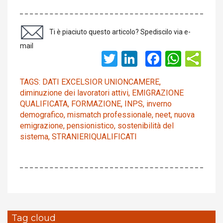
Ti è piaciuto questo articolo? Spediscilo via e-
mail
Twitter
LinkedIn
Faceboo
What
TAGS:
DATI EXCELSIOR UNIONCAMERE
,
diminuzione dei lavoratori attivi
,
EMIGRAZIONE
QUALIFICATA
,
FORMAZIONE
,
INPS
,
inverno
demografico
,
mismatch professionale
,
neet
,
nuova
emigrazione
,
pensionistico
,
sostenibilità del
sistema
,
STRANIERIQUALIFICATI
Tag cloud