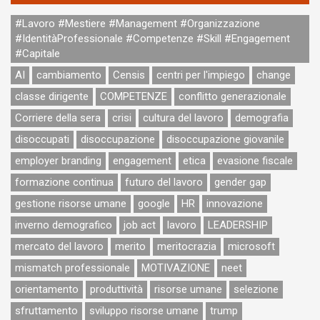
#Lavoro #Mestiere #Management #Organizzazione
#IdentitàProfessionale #Competenze #Skill #Engagement
#Capitale
AI
cambiamento
Censis
centri per l'impiego
change
classe dirigente
COMPETENZE
conflitto generazionale
Corriere della sera
crisi
cultura del lavoro
demografia
disoccupati
disoccupazione
disoccupazione giovanile
employer branding
engagement
etica
evasione fiscale
formazione continua
futuro del lavoro
gender gap
gestione risorse umane
google
HR
innovazione
inverno demografico
job act
lavoro
LEADERSHIP
mercato del lavoro
merito
meritocrazia
microsoft
mismatch professionale
MOTIVAZIONE
neet
orientamento
produttività
risorse umane
selezione
sfruttamento
sviluppo risorse umane
trump